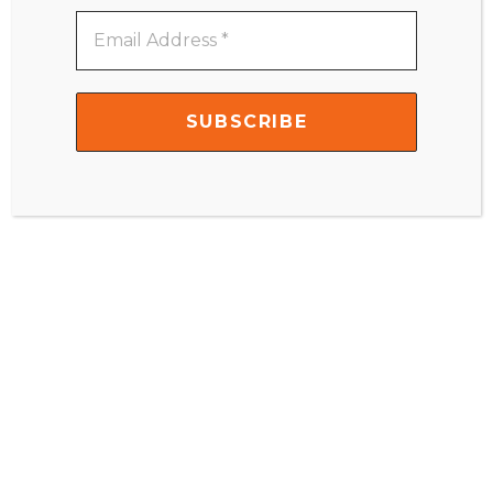
Email
Address
*
Matematika – Montessori Di Rumah 3-9 Tahun