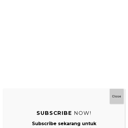
Close
YUK IKUTAN IMC DIY CONTEST – GOLDEN
BEADS !
SUBSCRIBE
NOW!
Dear IMC readers, yang rajin ikutin kegiatan dan postingan
Subscribe sekarang untuk
saya di instagram pasti sudah lihat yaaa ada IMC DIY