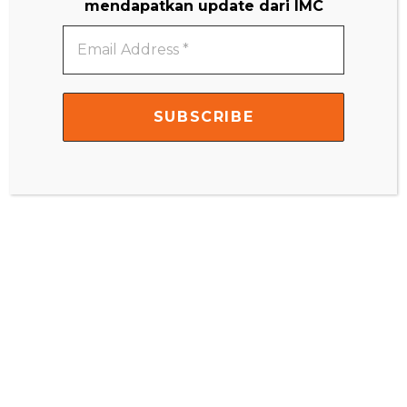
mendapatkan update dari IMC
CONTEST […]
Email
READ MORE
Address
*
ACTIVITIES FOR 0 - 12 MONTHS
ACTIVITIES FOR 12 - 18 MONTHS
ACTIVITIES FOR 12 – 18 MONTHS
DIY MONTESSORI APPARATUS
SENSORIAL