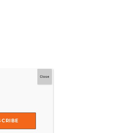
Close
#MainDenganNyaman