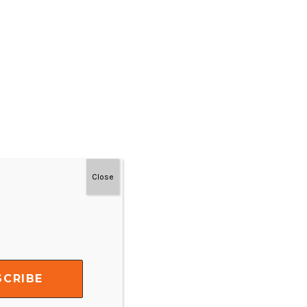
Close
#MainDenganNyaman