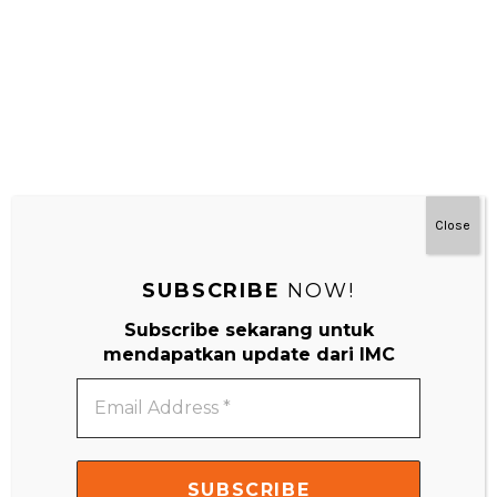
Close
SUBSCRIBE
NOW!
Subscribe sekarang untuk
mendapatkan update dari IMC
#MainDenganNyaman
Email
Address
*