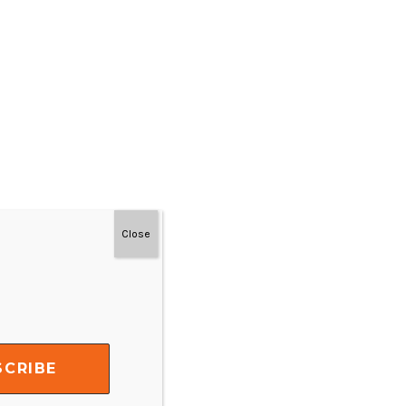
Close
#MainDenganNyaman