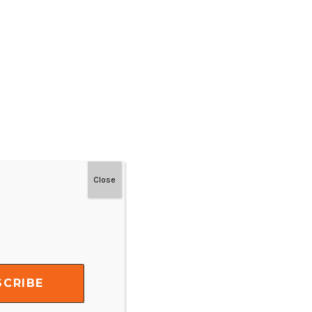
Close
#MainDenganNyaman