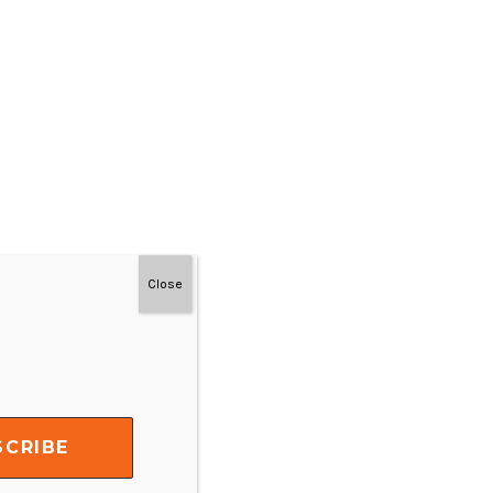
Close
#MainDenganNyaman