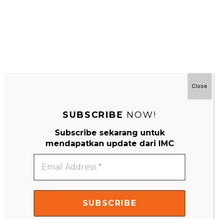
Close
SUBSCRIBE
NOW!
Subscribe sekarang untuk
mendapatkan update dari IMC
#MainDenganNyaman
Email
Address
*