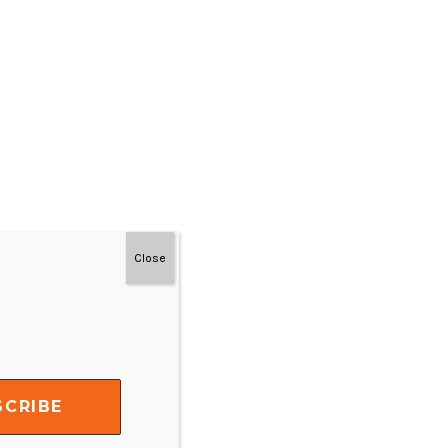
Close
#MainDenganNyaman