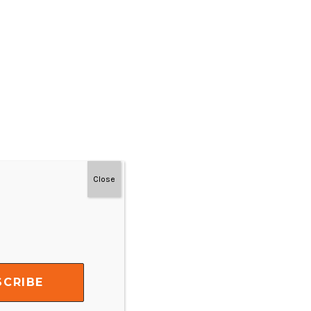
Close
#MainDenganNyaman