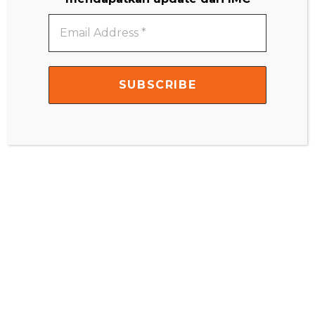
Email
Address
Video
*
Player