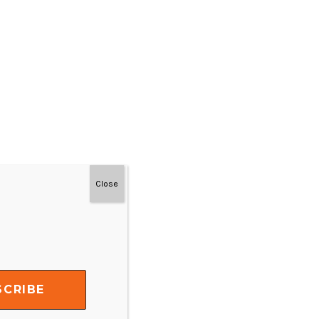
Close
#MainDenganNyaman