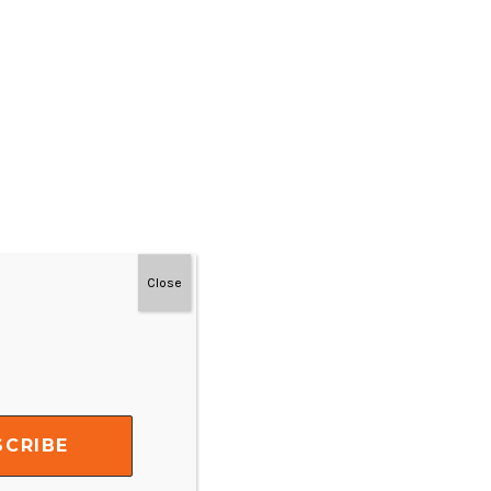
Close
#MainDenganNyaman