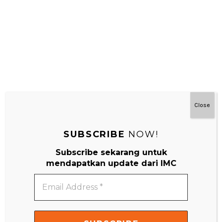
Close
SUBSCRIBE
NOW!
Subscribe sekarang untuk
mendapatkan update dari IMC
#MainDenganNyaman
Email
Address
*