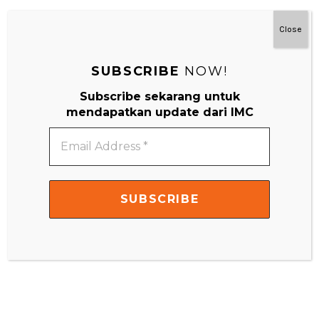
#MainDenganNyaman
Close
SUBSCRIBE
NOW!
Subscribe sekarang untuk
mendapatkan update dari IMC
Email
Address
*
Video
Player