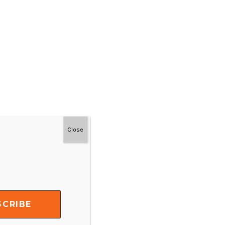
Close
#MainDenganNyaman