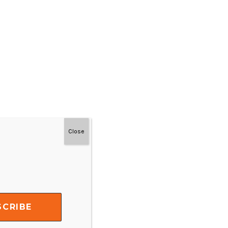
Close
#MainDenganNyaman