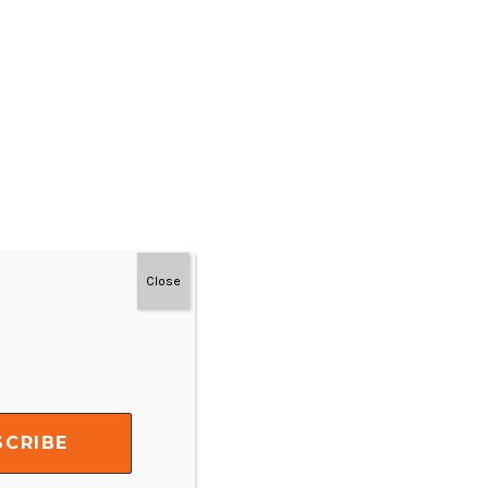
Close
#MainDenganNyaman