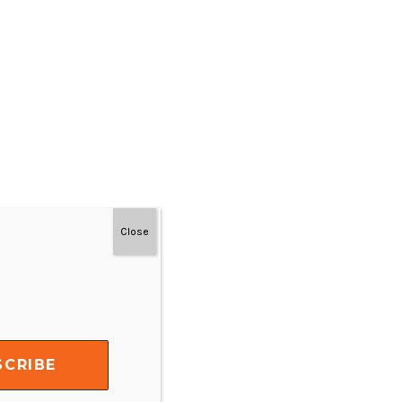
Close
#MainDenganNyaman