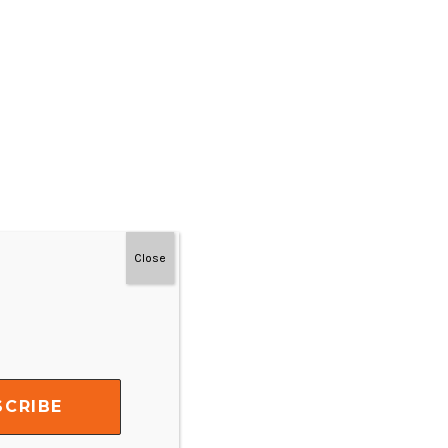
Close
#MainDenganNyaman