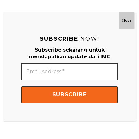
#MainDenganNyaman
Close
SUBSCRIBE
NOW!
Subscribe sekarang untuk
mendapatkan update dari IMC
Email
Address
*
Video
Player