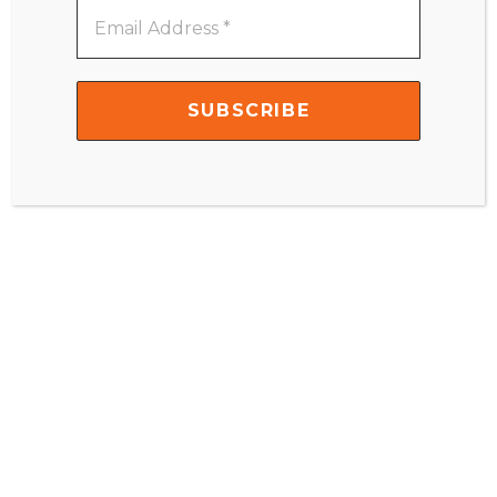
Email
Address
*
ACTIVITIES FOR 0 - 12 MONTHS
ACTIVITIES FOR 12 - 18 MONTHS
ACTIVITIES FOR 12 – 18 MONTHS
ACTIVITIES FOR 2 - 3 YEARS
ACTIVITIES FOR 3 YEARS OR OLDER