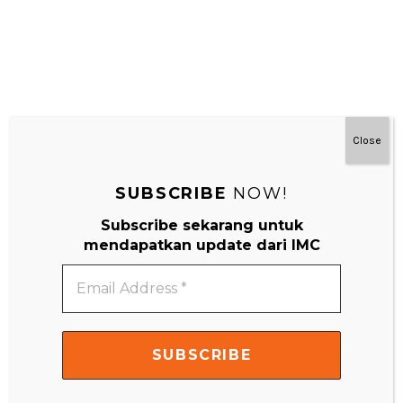
APA SIH CITA-CITA SI KECIL? YUK, KENALKAN
MEREKA DENGAN RAGAM PROFESI INI!
Cara seru mengenalkan beragam profesi pada anak.
Close
READ MORE
SUBSCRIBE
NOW!
Subscribe sekarang untuk
ELEMENTARY YEARS
HOMESCHOOL
mendapatkan update dari IMC
SAINS EKSPERIMEN
TODDLER YEARS
Email
Address
*