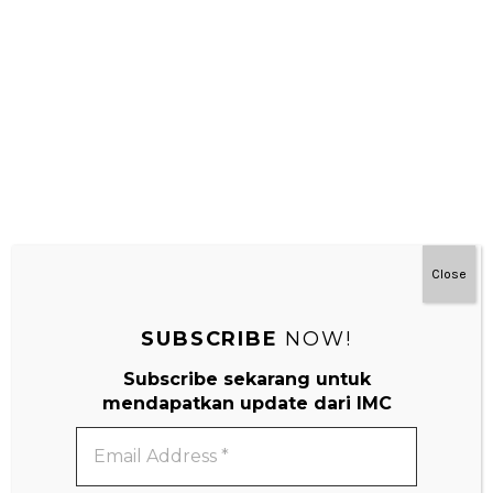
Terakhir tentunya bermain di bak pasir besar, nah ini asik
karena mommy bisa duduk dipinggir sambil baca buku…
memang kemana-mana selalu bawa buku supaya kalau ada
kesempatan duduk bisa nyicil baca ….puasss deh kemarin!
Hope you love it C, let’s go there again next week!
Close
SUBSCRIBE
NOW!
Share it:
Subscribe sekarang untuk
mendapatkan update dari IMC
Facebook
Twitter
Pinterest
Email
Address
REAL MOM REAL JOURNEY
TRAVEL
*