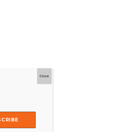
Close
#MainDenganNyaman