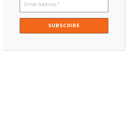
Address
*
Seru kan? Yuk yuk diunduh semua di bawah ya :
IMCPrintable_Dinosaurus
Have fun with this month
#IMCPrintable, supaya ga ketinggalan berita masukan email
anda di kolom Subscribe ya! Enjoy Mommies!
Share it:
Facebook
Twitter
Pinterest
ACTIVITIES FOR 3 YEARS OR OLDER
PRINTABLE MISCELLANEOUS