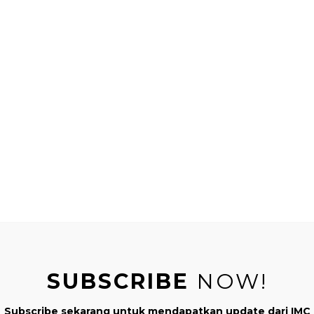
ahan air ataupun gula ya, mom. Lanjutkan dengan menyiapkan
 bahan yang sudah disiapkan ke dalam wadah. Mulailah denga
gga, sagu mutiara, susu evaporasi, dan susu kental manis
ka
SUBSCRIBE
NOW!
Subscribe sekarang untuk mendapatkan update dari IMC