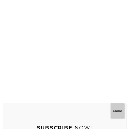
Search
Search
for:
Montessori Di Rumah 0-3 Tahun
Close
SUBSCRIBE
NOW!