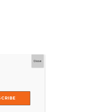
Close
#MainDenganNyaman