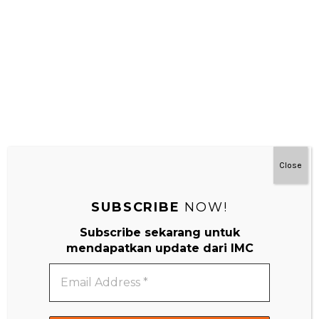
Close
SUBSCRIBE
NOW!
Subscribe sekarang untuk
mendapatkan update dari IMC
Email
#MainDenganNyaman
Address
*