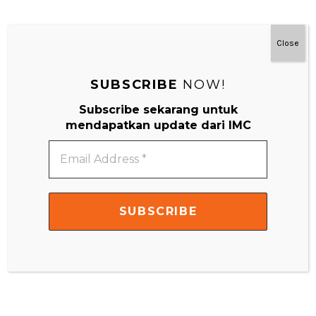
#MainDenganNyaman
Close
SUBSCRIBE
NOW!
Subscribe sekarang untuk
mendapatkan update dari IMC
Email
Address
*
Video
Player