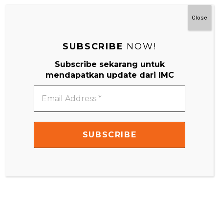
IMC Little Scientist
Close
SUBSCRIBE
NOW!
Subscribe sekarang untuk
mendapatkan update dari IMC
Email
Address
*
#MainDenganNyaman