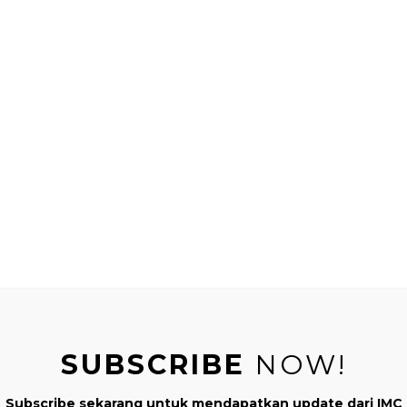
n Flubby Jelly, kali ini MomC buatkan lagi Flubby Jelly with a 
 selasih) dengan serbuk jeli. Lucu loh jadinya! teksturnya sedik
Y Flubby Jelly, hanya perlu ada tambahan step. Yuk disimak ca
Bahan – Bahan :
1 Sachet serbuk jeli
iji selasih secukupnya
ntuk merendam biji selasih
 air untuk memask serbuk keli
*Perwarna makanan
SUBSCRIBE
NOW!
Subscribe sekarang untuk mendapatkan update dari IMC