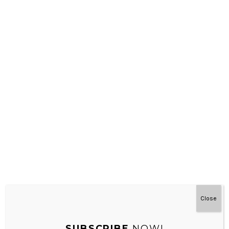
Matematika – Montessori Di Rumah 3-9 Tahun
Close
SUBSCRIBE
NOW!