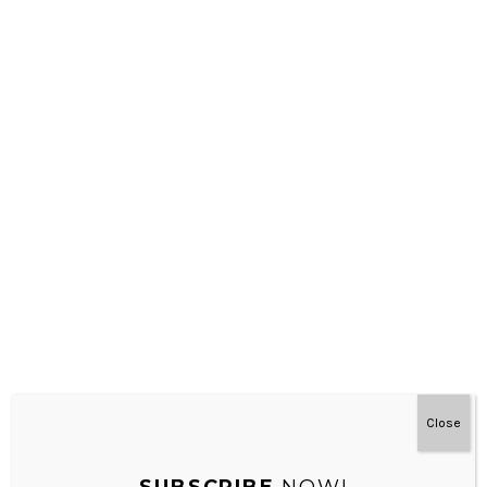
Matematika – Montessori Di Rumah 3-9 Tahun
Close
SUBSCRIBE
NOW!