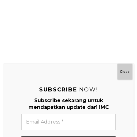
Close
SUBSCRIBE
NOW!
Subscribe sekarang untuk
mendapatkan update dari IMC
Email
#MainDenganNyaman
Address
*