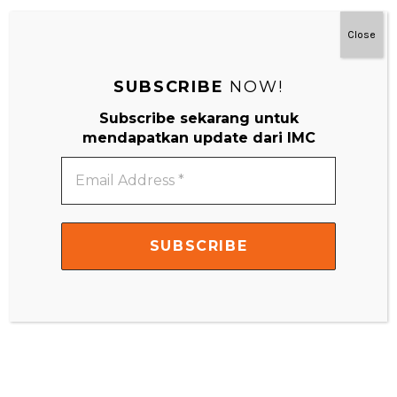
#MainDenganNyaman
Close
SUBSCRIBE
NOW!
Subscribe sekarang untuk
mendapatkan update dari IMC
Email
Address
*
Video
Player