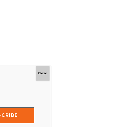
Close
#MainDenganNyaman