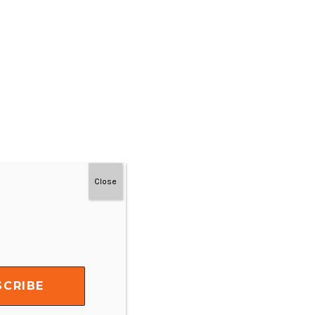
Close
#MainDenganNyaman