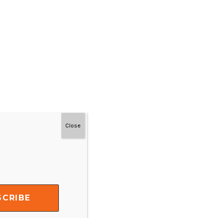
Close
#MainDenganNyaman