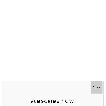
Matematika – Montessori Di Rumah 3-9 Tahun
Close
SUBSCRIBE
NOW!