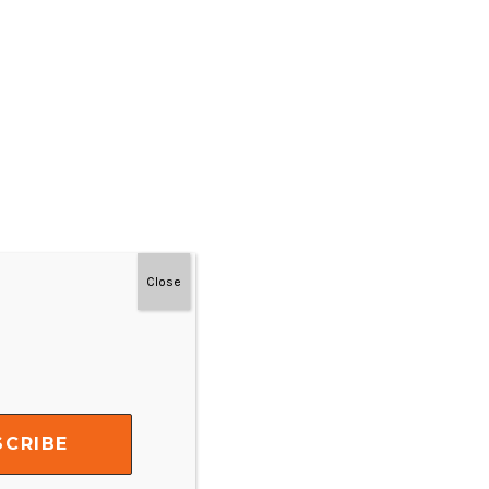
Close
#MainDenganNyaman