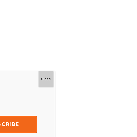
Close
#MainDenganNyaman