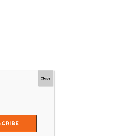
Close
#MainDenganNyaman