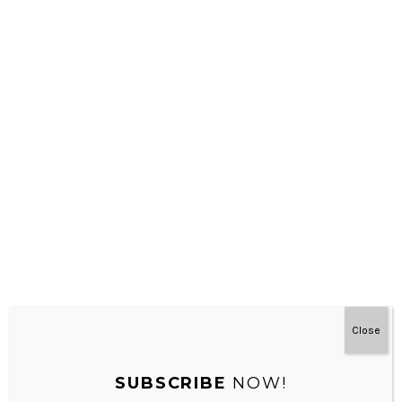
pergi-pergi…pastinya ke taman, olah raga, dll..Di kala
pandemik memang lebih sulit kebanyakan hanya di
rumah saja. Rumah memang berantakan…namun di
masa pandemik ini baiknya kita lower expectation juga
dengan let go…kalau ada halaman rumah bisa
dibanyakin main di luar rumah juga.
REPLY
Leave a Reply
Your email address will not be published.
Required fields are
marked
*
Close
Comment
*
SUBSCRIBE
NOW!