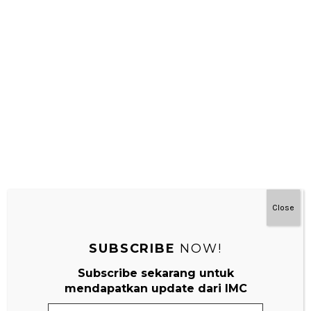
Elvina Lim Kusumo
AUGUST 16, 2015 AT 6:23 AM
Terima kasih masukannya Bu Indira, sayapun setuju
demikian
ada masukan perbedaan mental dan
psikologis perbedaa antara anak laki-laki dan
perempuan bu?
I am glad to know you, so I can learn more and hear
more input from teacher in Indonesia
Vina
Close
REPLY
SUBSCRIBE
NOW!
Yovita Tan
Subscribe sekarang untuk
mendapatkan update dari IMC
AUGUST 14, 2015 AT 6:00 AM
Hi Mom C,
Email