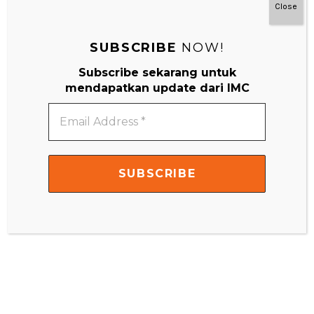
Close
Website
SUBSCRIBE
NOW!
Subscribe sekarang untuk
mendapatkan update dari IMC
Email
Address
*
Search
Search
for:
Montessori Di Rumah 0-3 Tahun