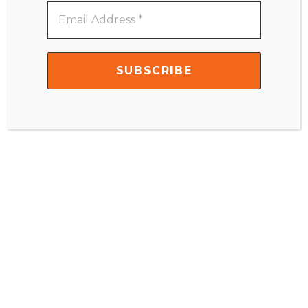
Email
Address
*
Matematika – Montessori Di Rumah 3-9 Tahun