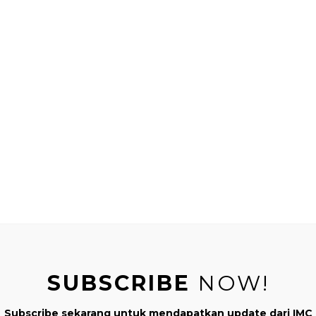
ami yay! seru loh, keluarlah semua koleksi kami yang sudah l
apus dan segala sesuatu yang sudah ada di rumah hehe… berha
agi tadi dan C langsung tidak sabar eksekusi.
SUBSCRIBE
NOW!
Subscribe sekarang untuk mendapatkan update dari IMC